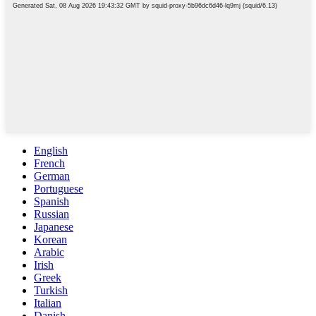
English
French
German
Portuguese
Spanish
Russian
Japanese
Korean
Arabic
Irish
Greek
Turkish
Italian
Danish