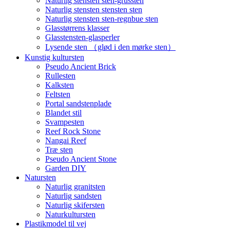
Naturlig stensten sten-grussten
Naturlig stensten stensten sten
Naturlig stensten sten-regnbue sten
Glasstørrens klasser
Glasstensten-glasperler
Lysende sten （glød i den mørke sten）
Kunstig kultursten
Pseudo Ancient Brick
Rullesten
Kalksten
Feltsten
Portal sandstenplade
Blandet stil
Svampesten
Reef Rock Stone
Nangai Reef
Træ sten
Pseudo Ancient Stone
Garden DIY
Natursten
Naturlig granitsten
Naturlig sandsten
Naturlig skifersten
Naturkultursten
Plastikmodel til vej