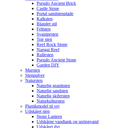
Pseudo Ancient Brick
Castle Stone
Portal sandstenplade
Kalksten
Blandet stil
Feltsten
Svampesten
Træ sten
Reef Rock Stone
Nangai Reef
Rullesten
Pseudo Ancient Stone
Garden DIY
Mursten
Stenpulver
Natursten
Naturlig granitsten
Naturlig sandsten
Naturlig skifersten
Naturkultursten
Plastikmodel til vej
Udskåret sten
Stone Lantern
Udskårne vandtank og springvand
Udskåret dyr