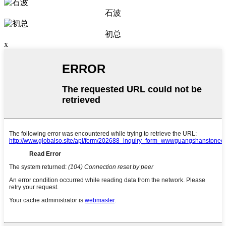
石波
初总
x