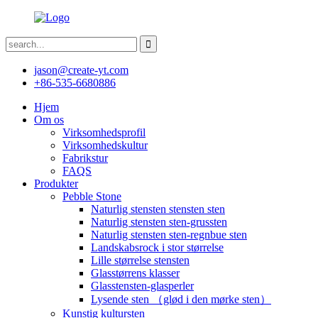
jason@create-yt.com
+86-535-6680886
Hjem
Om os
Virksomhedsprofil
Virksomhedskultur
Fabrikstur
FAQS
Produkter
Pebble Stone
Naturlig stensten stensten sten
Naturlig stensten sten-grussten
Naturlig stensten sten-regnbue sten
Landskabsrock i stor størrelse
Lille størrelse stensten
Glasstørrens klasser
Glasstensten-glasperler
Lysende sten （glød i den mørke sten）
Kunstig kultursten