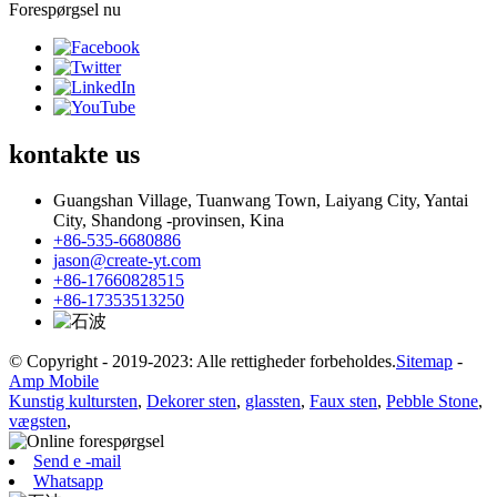
Forespørgsel nu
kontakte
us
Guangshan Village, Tuanwang Town, Laiyang City, Yantai
City, Shandong -provinsen, Kina
+86-535-6680886
jason@create-yt.com
+86-17660828515
+86-17353513250
© Copyright - 2019-2023: Alle rettigheder forbeholdes.
Sitemap
-
Amp Mobile
Kunstig kultursten
,
Dekorer sten
,
glassten
,
Faux sten
,
Pebble Stone
,
vægsten
,
Send e -mail
Whatsapp