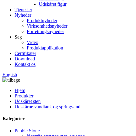
Udskåret figur
Tjenester
Nyheder
Produktnyheder
Virksomhedsnyheder
Forretningsnyheder
Sag
Video
Produktapplikation
Certifikater
Download
Kontakt os
English
Hjem
Produkter
Udskåret sten
Udskårne vandtank og springvand
Kategorier
Pebble Stone