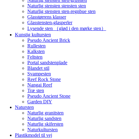
Naturlig stensten sten-grussten
Naturlig stensten stensten sten
Naturlig stensten sten-regnbue sten
Glasstørrens klasser
Glasstensten-glasperler
Lysende sten （glød i den mørke sten）
Kunstig kultursten
Pseudo Ancient Brick
Rullesten
Kalksten
Feltsten
Portal sandstenplade
Blandet stil
Svampesten
Reef Rock Stone
Nangai Reef
Træ sten
Pseudo Ancient Stone
Garden DIY
Natursten
Naturlig granitsten
Naturlig sandsten
Naturlig skifersten
Naturkultursten
Plastikmodel til vej