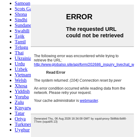
Samoan
Scots Gaelic
Shona
Sindhi
Sundanese
Swahili
Tajik
Tamil
Telugu
Thai
Ukrainian
Urdu
Uzbek
Vietnamese
Welsh
Xhosa
Yiddish
Yoruba
Zulu
Kinyarwanda
Tatar
Oriya
Turkmen
Uyghur