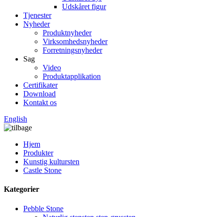
Udskåret figur
Tjenester
Nyheder
Produktnyheder
Virksomhedsnyheder
Forretningsnyheder
Sag
Video
Produktapplikation
Certifikater
Download
Kontakt os
English
Hjem
Produkter
Kunstig kultursten
Castle Stone
Kategorier
Pebble Stone