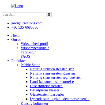
jason@create-yt.com
+86-535-6680886
Hjem
Om os
Virksomhedsprofil
Virksomhedskultur
Fabrikstur
FAQS
Produkter
Pebble Stone
Naturlig stensten stensten sten
Naturlig stensten sten-grussten
Naturlig stensten sten-regnbue sten
Landskabsrock i stor størrelse
Lille størrelse stensten
Glasstørrens klasser
Glasstensten-glasperler
Lysende sten （glød i den mørke sten）
Kunstig kultursten