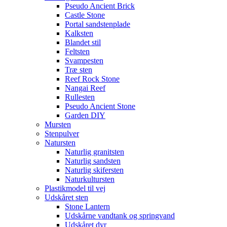
Pseudo Ancient Brick
Castle Stone
Portal sandstenplade
Kalksten
Blandet stil
Feltsten
Svampesten
Træ sten
Reef Rock Stone
Nangai Reef
Rullesten
Pseudo Ancient Stone
Garden DIY
Mursten
Stenpulver
Natursten
Naturlig granitsten
Naturlig sandsten
Naturlig skifersten
Naturkultursten
Plastikmodel til vej
Udskåret sten
Stone Lantern
Udskårne vandtank og springvand
Udskåret dyr