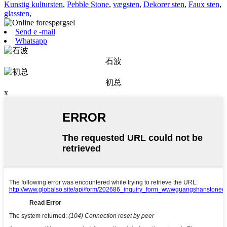
Kunstig kultursten
,
Pebble Stone
,
vægsten
,
Dekorer sten
,
Faux sten
,
glassten
,
Send e -mail
Whatsapp
石波
初总
x