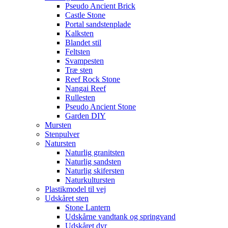
Pseudo Ancient Brick
Castle Stone
Portal sandstenplade
Kalksten
Blandet stil
Feltsten
Svampesten
Træ sten
Reef Rock Stone
Nangai Reef
Rullesten
Pseudo Ancient Stone
Garden DIY
Mursten
Stenpulver
Natursten
Naturlig granitsten
Naturlig sandsten
Naturlig skifersten
Naturkultursten
Plastikmodel til vej
Udskåret sten
Stone Lantern
Udskårne vandtank og springvand
Udskåret dyr