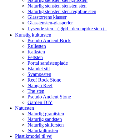
Naturlig stensten sten-grussten
Naturlig stensten stensten sten
Naturlig stensten sten-regnbue sten
Glasstørrens klasser
Glasstensten-glasperler
Lysende sten （glød i den mørke sten）
Kunstig kultursten
Pseudo Ancient Brick
Rullesten
Kalksten
Feltsten
Portal sandstenplade
Blandet stil
Svampesten
Reef Rock Stone
Nangai Reef
Træ sten
Pseudo Ancient Stone
Garden DIY
Natursten
Naturlig granitsten
Naturlig sandsten
Naturlig skifersten
Naturkultursten
Plastikmodel til vej