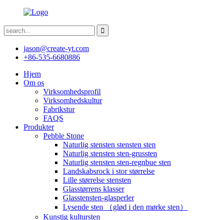
jason@create-yt.com
+86-535-6680886
Hjem
Om os
Virksomhedsprofil
Virksomhedskultur
Fabrikstur
FAQS
Produkter
Pebble Stone
Naturlig stensten stensten sten
Naturlig stensten sten-grussten
Naturlig stensten sten-regnbue sten
Landskabsrock i stor størrelse
Lille størrelse stensten
Glasstørrens klasser
Glasstensten-glasperler
Lysende sten （glød i den mørke sten）
Kunstig kultursten