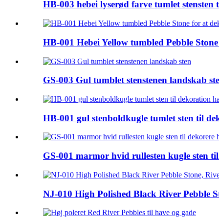
HB-003 hebei lyserød farve tumlet stensten 
HB-001 Hebei Yellow tumbled Pebble Stone 
GS-003 Gul tumblet stenstenen landskab st
HB-001 gul stenboldkugle tumlet sten til d
GS-001 marmor hvid rullesten kugle sten ti
NJ-010 High Polished Black River Pebble St