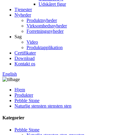
Udskåret figur
Tjenester
Nyheder
Produktnyheder
Virksomhedsnyheder
Forretningsnyheder
Sag
Video
Produktapplikation
Certifikater
Download
Kontakt os
English
Hjem
Produkter
Pebble Stone
Naturlig stensten stensten sten
Kategorier
Pebble Stone