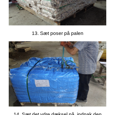
13. Sæt poser på palen
14. Sæt det ydre dæksel på, indpak den