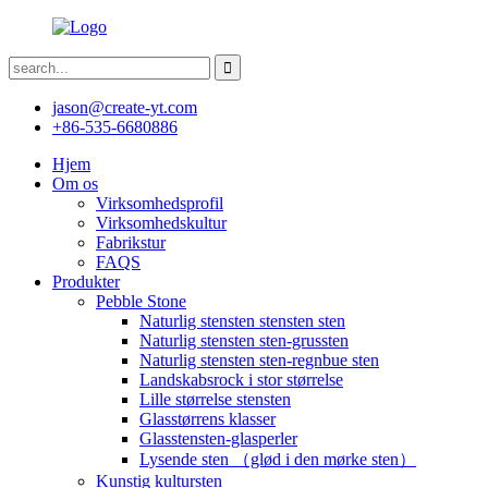
jason@create-yt.com
+86-535-6680886
Hjem
Om os
Virksomhedsprofil
Virksomhedskultur
Fabrikstur
FAQS
Produkter
Pebble Stone
Naturlig stensten stensten sten
Naturlig stensten sten-grussten
Naturlig stensten sten-regnbue sten
Landskabsrock i stor størrelse
Lille størrelse stensten
Glasstørrens klasser
Glasstensten-glasperler
Lysende sten （glød i den mørke sten）
Kunstig kultursten