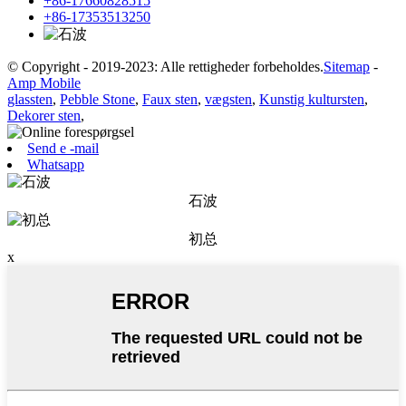
+86-17660828515
+86-17353513250
© Copyright - 2019-2023: Alle rettigheder forbeholdes.
Sitemap
-
Amp Mobile
glassten
,
Pebble Stone
,
Faux sten
,
vægsten
,
Kunstig kultursten
,
Dekorer sten
,
Send e -mail
Whatsapp
石波
初总
x