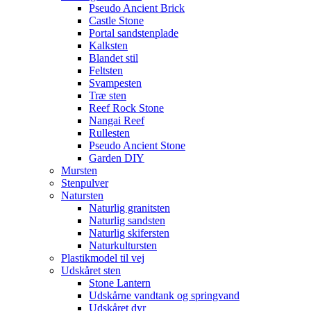
Pseudo Ancient Brick
Castle Stone
Portal sandstenplade
Kalksten
Blandet stil
Feltsten
Svampesten
Træ sten
Reef Rock Stone
Nangai Reef
Rullesten
Pseudo Ancient Stone
Garden DIY
Mursten
Stenpulver
Natursten
Naturlig granitsten
Naturlig sandsten
Naturlig skifersten
Naturkultursten
Plastikmodel til vej
Udskåret sten
Stone Lantern
Udskårne vandtank og springvand
Udskåret dyr