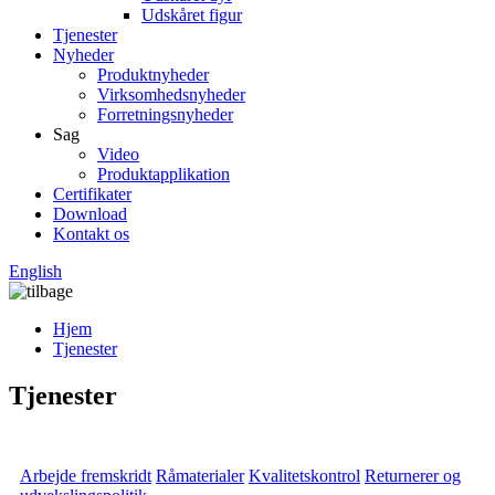
Udskåret figur
Tjenester
Nyheder
Produktnyheder
Virksomhedsnyheder
Forretningsnyheder
Sag
Video
Produktapplikation
Certifikater
Download
Kontakt os
English
Hjem
Tjenester
Tjenester
Arbejde fremskridt
Råmaterialer
Kvalitetskontrol
Returnerer og