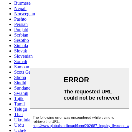
Burmese
Nepali
Norwegian
Pashto
Persian
Punjabi
Serbian
Sesotho
Sinhala
Slovak
Slovenian
Somali
Samoan
Scots Gaelic
Shona
Sindhi
Sundanese
Swahili
Tajik
Tamil
Telugu
Thai
Ukrainian
Urdu
Uzbek