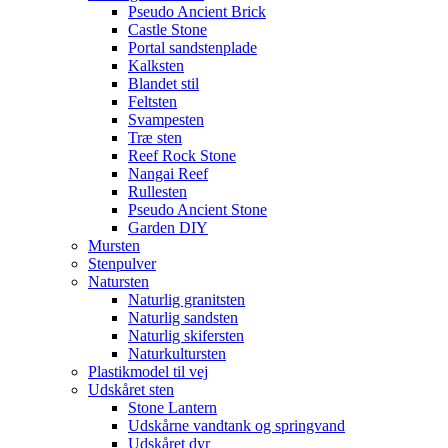
Pseudo Ancient Brick
Castle Stone
Portal sandstenplade
Kalksten
Blandet stil
Feltsten
Svampesten
Træ sten
Reef Rock Stone
Nangai Reef
Rullesten
Pseudo Ancient Stone
Garden DIY
Mursten
Stenpulver
Natursten
Naturlig granitsten
Naturlig sandsten
Naturlig skifersten
Naturkultursten
Plastikmodel til vej
Udskåret sten
Stone Lantern
Udskårne vandtank og springvand
Udskåret dyr