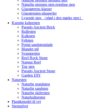
Naturlig stensten stensten sten
Naturlig stensten sten-regnbue sten
Glasstørrens klasser
Glasstensten-glasperler
Lysende sten （glød i den mørke sten）
Kunstig kultursten
Pseudo Ancient Brick
Rullesten
Kalksten
Feltsten
Portal sandstenplade
Blandet stil
Svampesten
Reef Rock Stone
Nangai Reef
Træ sten
Pseudo Ancient Stone
Garden DIY
Natursten
Naturlig granitsten
Naturlig sandsten
Naturlig skifersten
Naturkultursten
Plastikmodel til vej
Stenpulver