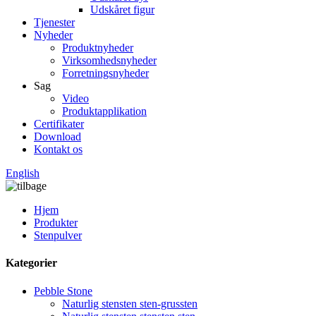
Udskåret figur
Tjenester
Nyheder
Produktnyheder
Virksomhedsnyheder
Forretningsnyheder
Sag
Video
Produktapplikation
Certifikater
Download
Kontakt os
English
Hjem
Produkter
Stenpulver
Kategorier
Pebble Stone
Naturlig stensten sten-grussten