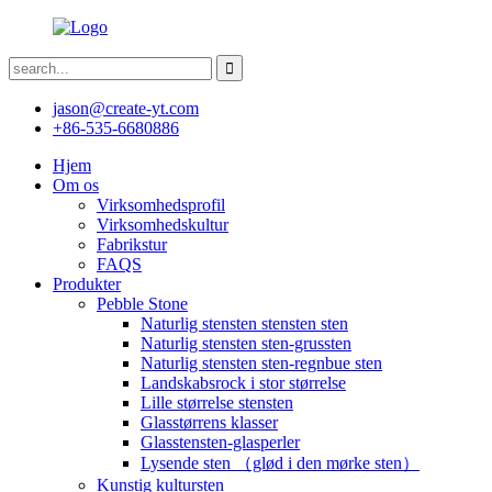
jason@create-yt.com
+86-535-6680886
Hjem
Om os
Virksomhedsprofil
Virksomhedskultur
Fabrikstur
FAQS
Produkter
Pebble Stone
Naturlig stensten stensten sten
Naturlig stensten sten-grussten
Naturlig stensten sten-regnbue sten
Landskabsrock i stor størrelse
Lille størrelse stensten
Glasstørrens klasser
Glasstensten-glasperler
Lysende sten （glød i den mørke sten）
Kunstig kultursten