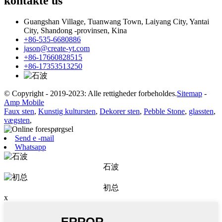
kontakte
us
Guangshan Village, Tuanwang Town, Laiyang City, Yantai
City, Shandong -provinsen, Kina
+86-535-6680886
jason@create-yt.com
+86-17660828515
+86-17353513250
© Copyright - 2019-2023: Alle rettigheder forbeholdes.
Sitemap
-
Amp Mobile
Faux sten
,
Kunstig kultursten
,
Dekorer sten
,
Pebble Stone
,
glassten
,
vægsten
,
Send e -mail
Whatsapp
石波
初总
x