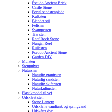
Pseudo Ancient Brick
Castle Stone
Portal sandstenplade
Kalksten
Blandet stil
Feltsten
Svampesten
Træ sten
Reef Rock Stone
Nangai Reef
Rullesten
Pseudo Ancient Stone
Garden DIY
Mursten
Stenpulver
Natursten
Naturlig granitsten
Naturlig sandsten
Naturlig skifersten
Naturkultursten
Plastikmodel til vej
Udskåret sten
Stone Lantern
Udskårne vandtank og springvand
Udskåret dyr