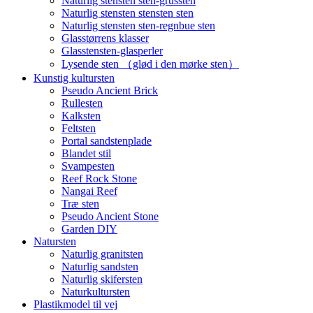
Naturlig stensten sten-grussten
Naturlig stensten stensten sten
Naturlig stensten sten-regnbue sten
Glasstørrens klasser
Glasstensten-glasperler
Lysende sten （glød i den mørke sten）
Kunstig kultursten
Pseudo Ancient Brick
Rullesten
Kalksten
Feltsten
Portal sandstenplade
Blandet stil
Svampesten
Reef Rock Stone
Nangai Reef
Træ sten
Pseudo Ancient Stone
Garden DIY
Natursten
Naturlig granitsten
Naturlig sandsten
Naturlig skifersten
Naturkultursten
Plastikmodel til vej