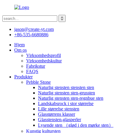
jason@create-yt.com
+86-535-6680886
Hjem
Om os
Virksomhedsprofil
Virksomhedskultur
Fabrikstur
FAQS
Produkter
Pebble Stone
Naturlig stensten stensten sten
Naturlig stensten sten-grussten
Naturlig stensten sten-regnbue sten
Landskabsrock i stor størrelse
Lille størrelse stensten
Glasstørrens klasser
Glasstensten-glasperler
Lysende sten （glød i den mørke sten）
Kunstig kultursten