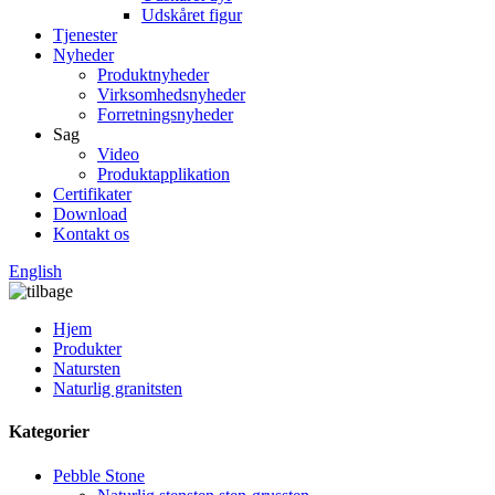
Udskåret figur
Tjenester
Nyheder
Produktnyheder
Virksomhedsnyheder
Forretningsnyheder
Sag
Video
Produktapplikation
Certifikater
Download
Kontakt os
English
Hjem
Produkter
Natursten
Naturlig granitsten
Kategorier
Pebble Stone