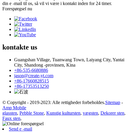
din e -mail til os, så vil vi være i kontakt inden for 24 timer.
Forespørgsel nu
kontakte
us
Guangshan Village, Tuanwang Town, Laiyang City, Yantai
City, Shandong -provinsen, Kina
+86-535-6680886
jason@create-yt.com
+86-17660828515
+86-17353513250
© Copyright - 2019-2023: Alle rettigheder forbeholdes.
Sitemap
-
Amp Mobile
glassten
,
Pebble Stone
,
Kunstig kultursten
,
vægsten
,
Dekorer sten
,
Faux sten
,
Send e -mail