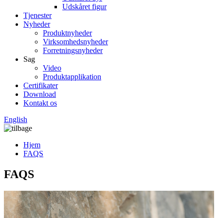
Udskåret figur
Tjenester
Nyheder
Produktnyheder
Virksomhedsnyheder
Forretningsnyheder
Sag
Video
Produktapplikation
Certifikater
Download
Kontakt os
English
Hjem
FAQS
FAQS