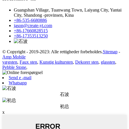
Guangshan Village, Tuanwang Town, Laiyang City, Yantai
City, Shandong -provinsen, Kina
+86-535-6680886
jason@create-yt.com
+86-17660828515
+86-17353513250
© Copyright - 2019-2023: Alle rettigheder forbeholdes.
Sitemap
-
Amp Mobile
vægsten
,
Faux sten
,
Kunstig kultursten
,
Dekorer sten
,
glassten
,
Pebble Stone
,
Send e -mail
Whatsapp
石波
初总
x