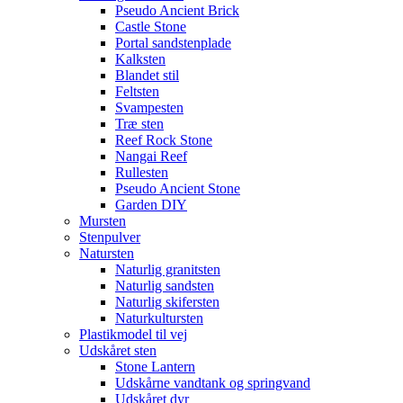
Pseudo Ancient Brick
Castle Stone
Portal sandstenplade
Kalksten
Blandet stil
Feltsten
Svampesten
Træ sten
Reef Rock Stone
Nangai Reef
Rullesten
Pseudo Ancient Stone
Garden DIY
Mursten
Stenpulver
Natursten
Naturlig granitsten
Naturlig sandsten
Naturlig skifersten
Naturkultursten
Plastikmodel til vej
Udskåret sten
Stone Lantern
Udskårne vandtank og springvand
Udskåret dyr