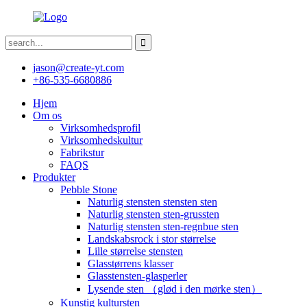
jason@create-yt.com
+86-535-6680886
Hjem
Om os
Virksomhedsprofil
Virksomhedskultur
Fabrikstur
FAQS
Produkter
Pebble Stone
Naturlig stensten stensten sten
Naturlig stensten sten-grussten
Naturlig stensten sten-regnbue sten
Landskabsrock i stor størrelse
Lille størrelse stensten
Glasstørrens klasser
Glasstensten-glasperler
Lysende sten （glød i den mørke sten）
Kunstig kultursten