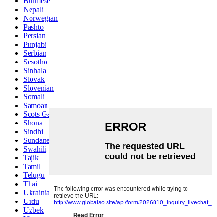
Burmese
Nepali
Norwegian
Pashto
Persian
Punjabi
Serbian
Sesotho
Sinhala
Slovak
Slovenian
Somali
Samoan
Scots Gaelic
Shona
Sindhi
Sundanese
Swahili
Tajik
Tamil
Telugu
Thai
Ukrainian
Urdu
Uzbek