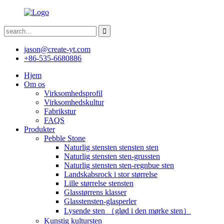
jason@create-yt.com
+86-535-6680886
Hjem
Om os
Virksomhedsprofil
Virksomhedskultur
Fabrikstur
FAQS
Produkter
Pebble Stone
Naturlig stensten stensten sten
Naturlig stensten sten-grussten
Naturlig stensten sten-regnbue sten
Landskabsrock i stor størrelse
Lille størrelse stensten
Glasstørrens klasser
Glasstensten-glasperler
Lysende sten （glød i den mørke sten）
Kunstig kultursten