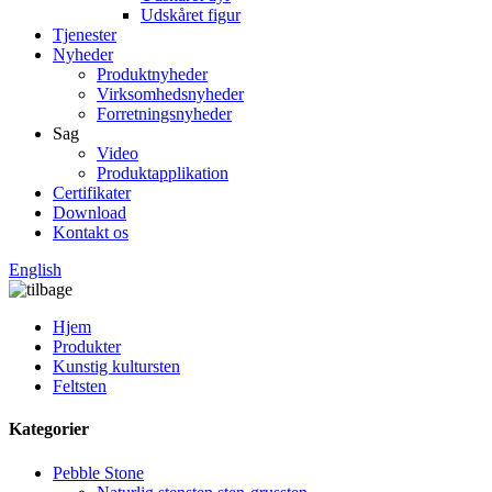
Udskåret figur
Tjenester
Nyheder
Produktnyheder
Virksomhedsnyheder
Forretningsnyheder
Sag
Video
Produktapplikation
Certifikater
Download
Kontakt os
English
Hjem
Produkter
Kunstig kultursten
Feltsten
Kategorier
Pebble Stone