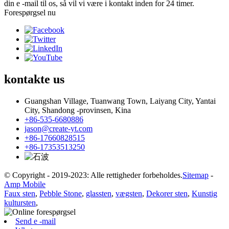
din e -mail til os, så vil vi være i kontakt inden for 24 timer.
Forespørgsel nu
kontakte
us
Guangshan Village, Tuanwang Town, Laiyang City, Yantai
City, Shandong -provinsen, Kina
+86-535-6680886
jason@create-yt.com
+86-17660828515
+86-17353513250
© Copyright - 2019-2023: Alle rettigheder forbeholdes.
Sitemap
-
Amp Mobile
Faux sten
,
Pebble Stone
,
glassten
,
vægsten
,
Dekorer sten
,
Kunstig
kultursten
,
Send e -mail