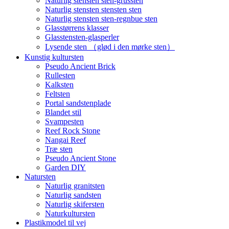
Naturlig stensten sten-grussten
Naturlig stensten stensten sten
Naturlig stensten sten-regnbue sten
Glasstørrens klasser
Glasstensten-glasperler
Lysende sten （glød i den mørke sten）
Kunstig kultursten
Pseudo Ancient Brick
Rullesten
Kalksten
Feltsten
Portal sandstenplade
Blandet stil
Svampesten
Reef Rock Stone
Nangai Reef
Træ sten
Pseudo Ancient Stone
Garden DIY
Natursten
Naturlig granitsten
Naturlig sandsten
Naturlig skifersten
Naturkultursten
Plastikmodel til vej