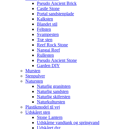
Pseudo Ancient Brick
Castle Stone
Portal sandstenplade
Kalksten
Blandet stil
Feltsten
Svampesten
Træ sten
Reef Rock Stone
Nangai Reef
Rullesten
Pseudo Ancient Stone
Garden DIY
Mursten
Stenpulver
Natursten
Naturlig granitsten
Naturlig sandsten
Naturlig skifersten
Naturkultursten
Plastikmodel til vej
Udskåret sten
Stone Lantern
Udskårne vandtank og springvand
Udskåret dyr