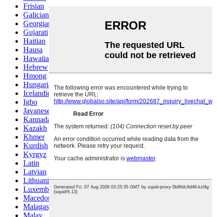
Frisian
Galician
Georgian
Gujarati
Haitian
Hausa
Hawaiian
Hebrew
Hmong
Hungarian
Icelandic
Igbo
Javanese
Kannada
Kazakh
Khmer
Kurdish
Kyrgyz
Latin
Latvian
Lithuanian
Luxembou..
Macedonian
Malagasy
Malay