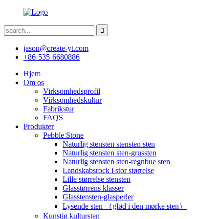
jason@create-yt.com
+86-535-6680886
Hjem
Om os
Virksomhedsprofil
Virksomhedskultur
Fabrikstur
FAQS
Produkter
Pebble Stone
Naturlig stensten stensten sten
Naturlig stensten sten-grussten
Naturlig stensten sten-regnbue sten
Landskabsrock i stor størrelse
Lille størrelse stensten
Glasstørrens klasser
Glasstensten-glasperler
Lysende sten （glød i den mørke sten）
Kunstig kultursten