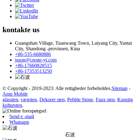
kontakte
us
Guangshan Village, Tuanwang Town, Laiyang City, Yantai
City, Shandong -provinsen, Kina
+86-535-6680886
jason@create-yt.com
+86-17660828515
+86-17353513250
© Copyright - 2019-2023: Alle rettigheder forbeholdes.
Sitemap
-
Amp Mobile
glassten
,
vægsten
,
Dekorer sten
,
Pebble Stone
,
Faux sten
,
Kunstig
kultursten
,
Send e -mail
Whatsapp
石波