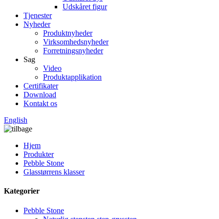
Udskåret figur
Tjenester
Nyheder
Produktnyheder
Virksomhedsnyheder
Forretningsnyheder
Sag
Video
Produktapplikation
Certifikater
Download
Kontakt os
English
Hjem
Produkter
Pebble Stone
Glasstørrens klasser
Kategorier
Pebble Stone