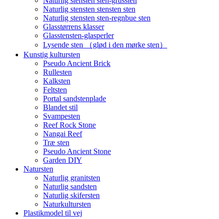
Naturlig stensten sten-grussten
Naturlig stensten stensten sten
Naturlig stensten sten-regnbue sten
Glasstørrens klasser
Glasstensten-glasperler
Lysende sten （glød i den mørke sten）
Kunstig kultursten
Pseudo Ancient Brick
Rullesten
Kalksten
Feltsten
Portal sandstenplade
Blandet stil
Svampesten
Reef Rock Stone
Nangai Reef
Træ sten
Pseudo Ancient Stone
Garden DIY
Natursten
Naturlig granitsten
Naturlig sandsten
Naturlig skifersten
Naturkultursten
Plastikmodel til vej