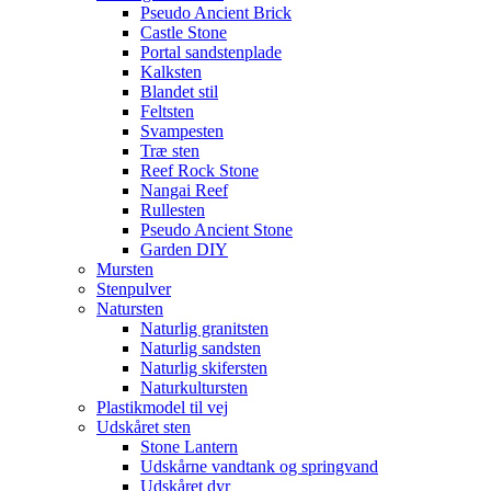
Pseudo Ancient Brick
Castle Stone
Portal sandstenplade
Kalksten
Blandet stil
Feltsten
Svampesten
Træ sten
Reef Rock Stone
Nangai Reef
Rullesten
Pseudo Ancient Stone
Garden DIY
Mursten
Stenpulver
Natursten
Naturlig granitsten
Naturlig sandsten
Naturlig skifersten
Naturkultursten
Plastikmodel til vej
Udskåret sten
Stone Lantern
Udskårne vandtank og springvand
Udskåret dyr