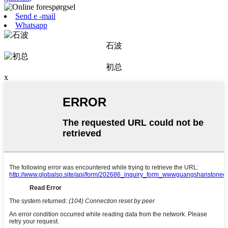
Send e -mail
Whatsapp
石波
初总
x