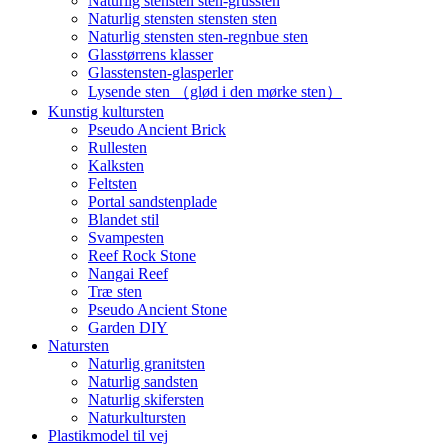
Naturlig stensten sten-grussten
Naturlig stensten stensten sten
Naturlig stensten sten-regnbue sten
Glasstørrens klasser
Glasstensten-glasperler
Lysende sten （glød i den mørke sten）
Kunstig kultursten
Pseudo Ancient Brick
Rullesten
Kalksten
Feltsten
Portal sandstenplade
Blandet stil
Svampesten
Reef Rock Stone
Nangai Reef
Træ sten
Pseudo Ancient Stone
Garden DIY
Natursten
Naturlig granitsten
Naturlig sandsten
Naturlig skifersten
Naturkultursten
Plastikmodel til vej