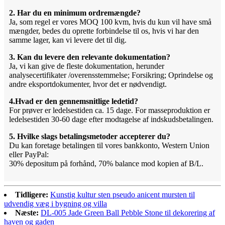
2. Har du en minimum ordremængde?
Ja, som regel er vores MOQ 100 kvm, hvis du kun vil have små
mængder, bedes du oprette forbindelse til os, hvis vi har den
samme lager, kan vi levere det til dig.
3. Kan du levere den relevante dokumentation?
Ja, vi kan give de fleste dokumentation, herunder
analysecertifikater /overensstemmelse; Forsikring; Oprindelse og
andre eksportdokumenter, hvor det er nødvendigt.
4.Hvad er den gennemsnitlige ledetid?
For prøver er ledelsestiden ca. 15 dage. For masseproduktion er
ledelsestiden 30-60 dage efter modtagelse af indskudsbetalingen.
5. Hvilke slags betalingsmetoder accepterer du?
Du kan foretage betalingen til vores bankkonto, Western Union
eller PayPal:
30% depositum på forhånd, 70% balance mod kopien af ​​B/L.
Tidligere:
Kunstig kultur sten pseudo anicent mursten til
udvendig væg i bygning og villa
Næste:
DL-005 Jade Green Ball Pebble Stone til dekorering af
haven og gaden