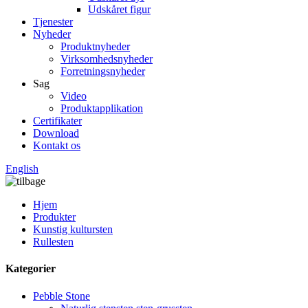
Udskåret figur
Tjenester
Nyheder
Produktnyheder
Virksomhedsnyheder
Forretningsnyheder
Sag
Video
Produktapplikation
Certifikater
Download
Kontakt os
English
Hjem
Produkter
Kunstig kultursten
Rullesten
Kategorier
Pebble Stone