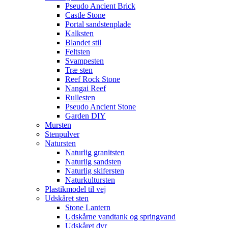
Pseudo Ancient Brick
Castle Stone
Portal sandstenplade
Kalksten
Blandet stil
Feltsten
Svampesten
Træ sten
Reef Rock Stone
Nangai Reef
Rullesten
Pseudo Ancient Stone
Garden DIY
Mursten
Stenpulver
Natursten
Naturlig granitsten
Naturlig sandsten
Naturlig skifersten
Naturkultursten
Plastikmodel til vej
Udskåret sten
Stone Lantern
Udskårne vandtank og springvand
Udskåret dyr