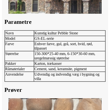
Parametre
Navn
Kunstig kultur Pebble Stone
Model
GS-EL-serie
Farve
Enhver farve, gul, grå, sort, hvid, rød,
tilpasset
Størrelse
150-300*25-40 mm, 6-150*30-60 mm,
uregelmæssig størrelse
Pakker
Karton, trækasser
Råmaterialer
Cement, sand, keramsite, pigment
Anvendelse
Udvendig og indvendig væg i bygning og
villa
Prøver