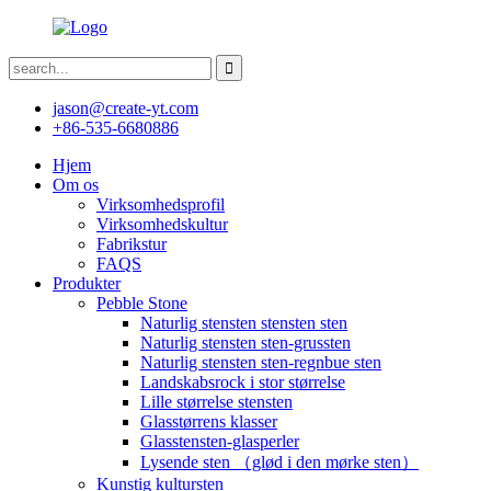
jason@create-yt.com
+86-535-6680886
Hjem
Om os
Virksomhedsprofil
Virksomhedskultur
Fabrikstur
FAQS
Produkter
Pebble Stone
Naturlig stensten stensten sten
Naturlig stensten sten-grussten
Naturlig stensten sten-regnbue sten
Landskabsrock i stor størrelse
Lille størrelse stensten
Glasstørrens klasser
Glasstensten-glasperler
Lysende sten （glød i den mørke sten）
Kunstig kultursten