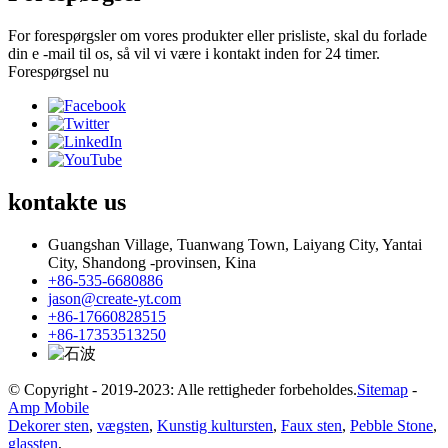
For forespørgsler om vores produkter eller prisliste, skal du forlade
din e -mail til os, så vil vi være i kontakt inden for 24 timer.
Forespørgsel nu
kontakte
us
Guangshan Village, Tuanwang Town, Laiyang City, Yantai
City, Shandong -provinsen, Kina
+86-535-6680886
jason@create-yt.com
+86-17660828515
+86-17353513250
© Copyright - 2019-2023: Alle rettigheder forbeholdes.
Sitemap
-
Amp Mobile
Dekorer sten
,
vægsten
,
Kunstig kultursten
,
Faux sten
,
Pebble Stone
,
glassten
,