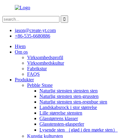
jason@create-yt.com
+86-535-6680886
Hjem
Om os
Virksomhedsprofil
Virksomhedskultur
Fabrikstur
FAQS
Produkter
Pebble Stone
Naturlig stensten stensten sten
Naturlig stensten sten-grussten
Naturlig stensten sten-regnbue sten
Landskabsrock i stor størrelse
Lille størrelse stensten
Glasstørrens klasser
Glasstensten-glasperler
Lysende sten （glød i den mørke sten）
Kunstig kultursten