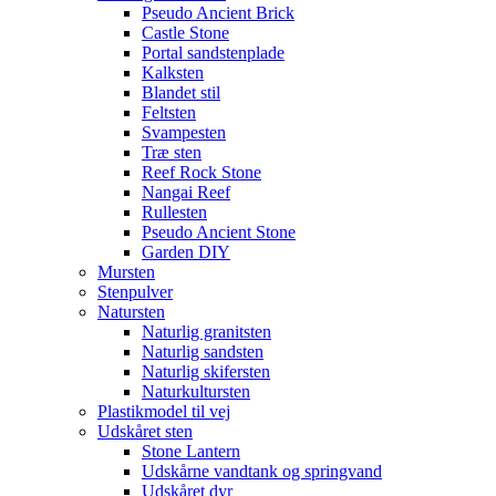
Pseudo Ancient Brick
Castle Stone
Portal sandstenplade
Kalksten
Blandet stil
Feltsten
Svampesten
Træ sten
Reef Rock Stone
Nangai Reef
Rullesten
Pseudo Ancient Stone
Garden DIY
Mursten
Stenpulver
Natursten
Naturlig granitsten
Naturlig sandsten
Naturlig skifersten
Naturkultursten
Plastikmodel til vej
Udskåret sten
Stone Lantern
Udskårne vandtank og springvand
Udskåret dyr