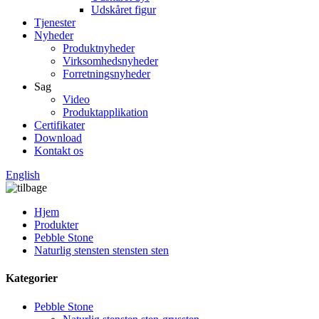
Udskåret figur
Tjenester
Nyheder
Produktnyheder
Virksomhedsnyheder
Forretningsnyheder
Sag
Video
Produktapplikation
Certifikater
Download
Kontakt os
English
Hjem
Produkter
Pebble Stone
Naturlig stensten stensten sten
Kategorier
Pebble Stone