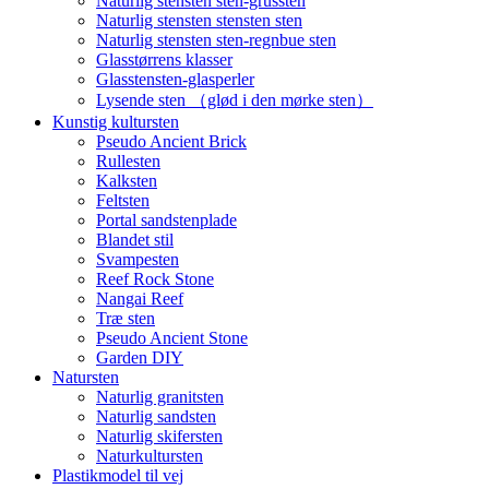
Naturlig stensten sten-grussten
Naturlig stensten stensten sten
Naturlig stensten sten-regnbue sten
Glasstørrens klasser
Glasstensten-glasperler
Lysende sten （glød i den mørke sten）
Kunstig kultursten
Pseudo Ancient Brick
Rullesten
Kalksten
Feltsten
Portal sandstenplade
Blandet stil
Svampesten
Reef Rock Stone
Nangai Reef
Træ sten
Pseudo Ancient Stone
Garden DIY
Natursten
Naturlig granitsten
Naturlig sandsten
Naturlig skifersten
Naturkultursten
Plastikmodel til vej